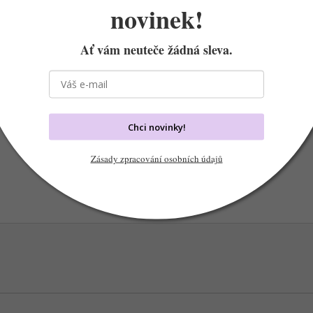
novinek!
n
t
r
Ať vám neuteče žádná sleva.
o
l
s
Chci novinky!
Zásady zpracování osobních údajů