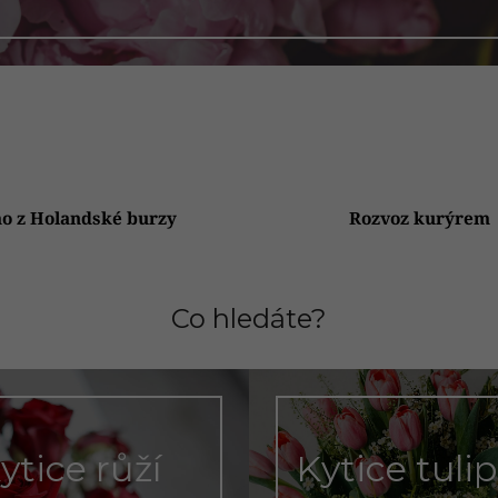
o z Holandské burzy
Rozvoz kurýrem
Co hledáte?
ytice růží
Kytice tuli