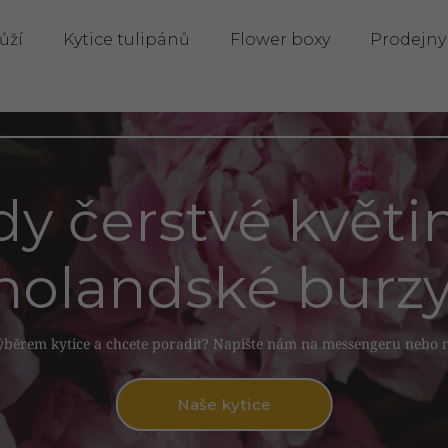
ůží
Kytice tulipánů
Flower boxy
Prodejny
y čerstvé květin
holandské burzy
ýběrem kytice a chcete poradit? Napište nám na messengeru nebo n
Naše kytice