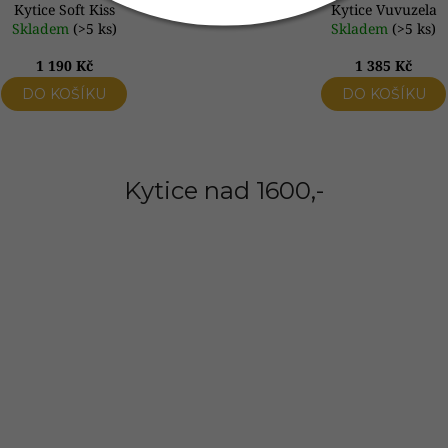
Kytice Soft Kiss
Kytice Vuvuzela
Skladem
(>5 ks)
Skladem
(>5 ks)
1 190 Kč
1 385 Kč
DO KOŠÍKU
DO KOŠÍKU
Kytice nad 1600,-