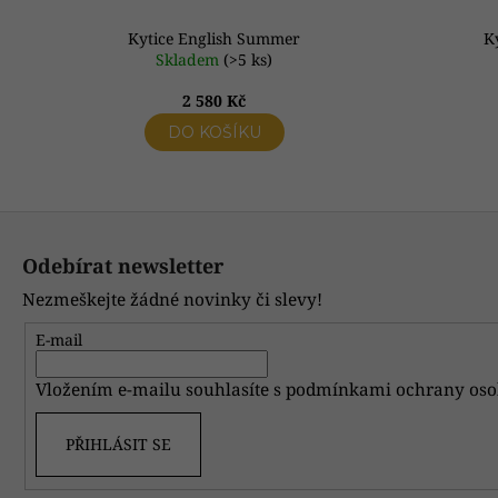
Kytice English Summer
K
Skladem
(>5 ks)
2 580 Kč
DO KOŠÍKU
Z
á
Odebírat newsletter
p
Nezmeškejte žádné novinky či slevy!
a
t
E-mail
í
Vložením e-mailu souhlasíte s
podmínkami ochrany oso
PŘIHLÁSIT SE