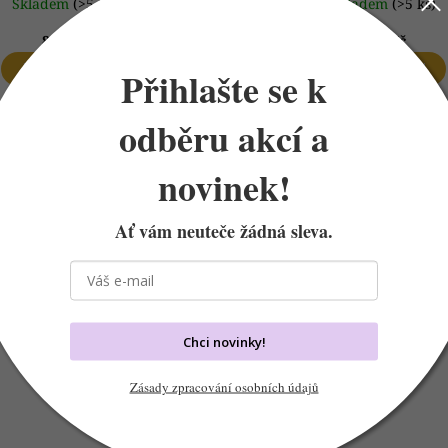
Skladem
(>5 ks)
Skladem
(>5 ks)
820 Kč
930 Kč
DO KOŠÍKU
DO KOŠÍKU
Přihlašte se k
odběru akcí a
Kytice do 1600,-
novinek!
Ať vám neuteče žádná sleva.
Chci novinky!
Zásady zpracování osobních údajů