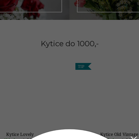
Kytice do 1000,-
TIP
Kytice Lovely
Kytice Old Vintage