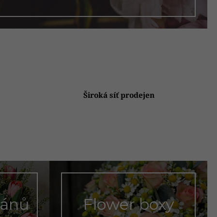
Široká síť prodejen
pánů
Flower boxy