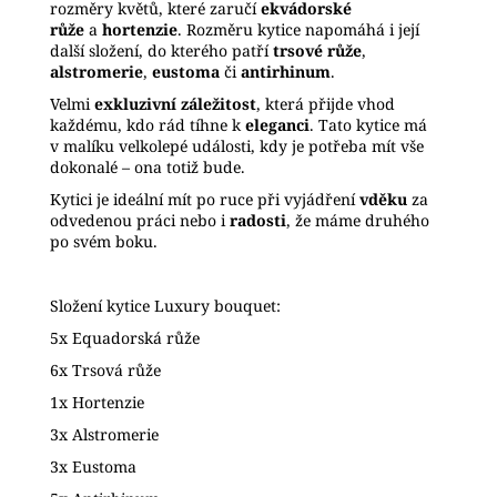
rozměry květů, které zaručí
ekvádorské
růže
a
hortenzie
. Rozměru kytice napomáhá i její
další složení, do kterého patří
trsové
růže
,
alstromerie
,
eustoma
či
antirhinum
.
Velmi
exkluzivní záležitost
, která přijde vhod
každému, kdo rád tíhne k
eleganci
. Tato kytice má
v malíku velkolepé události, kdy je potřeba mít vše
dokonalé – ona totiž bude.
Kytici je ideální mít po ruce při vyjádření
vděku
za
odvedenou práci nebo i
radosti
, že máme druhého
po svém boku.
Složení kytice Luxury bouquet:
5x Equadorská
růže
6x Trsová
růže
1x Hortenzie
3x Alstromerie
3x Eustoma