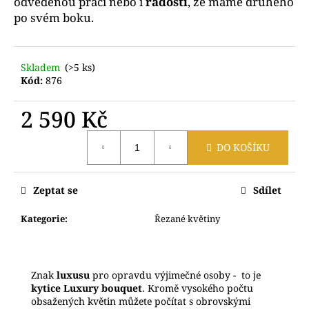
odvedenou práci nebo i
radosti
, že máme druhého
č
po svém boku.
u
j
e
m
Skladem
(>5 ks)
Kód:
876
e
2 590 Kč
KYTICE
VERONIKA
Měrná
DO KOŠÍKU
cena:
860
Kč
Zeptat se
Sdílet
Kategorie
:
Řezané květiny
Znak
luxusu
pro opravdu výjimečné osoby - to je
kytice Luxury bouquet
. Kromě vysokého počtu
obsažených květin můžete počítat s obrovskými