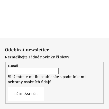
Buďte první, kdo napíše příspěvek k této položce.
Pouze registrovaní uživatelé mohou vkládat
příspěvky. Prosím
přihlaste se
nebo se
registrujte
.
Z
á
Odebírat newsletter
p
Nezmeškejte žádné novinky či slevy!
a
t
E-mail
í
Vložením e-mailu souhlasíte s
podmínkami
ochrany osobních údajů
PŘIHLÁSIT SE