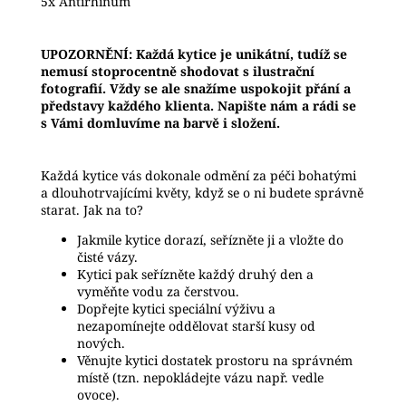
5x Antirhinum
UPOZORNĚNÍ: Každá kytice je unikátní, tudíž se
nemusí stoprocentně shodovat s ilustrační
fotografií. Vždy se ale snažíme uspokojit přání a
představy každého klienta. Napište nám a rádi se
s Vámi domluvíme na barvě i složení.
Každá kytice vás dokonale odmění za péči bohatými
a dlouhotrvajícími květy, když se o ni budete správně
starat. Jak na to?
Jakmile kytice dorazí, seřízněte ji a vložte do
čisté vázy.
Kytici pak seřízněte každý druhý den a
vyměňte vodu za čerstvou.
Dopřejte kytici speciální výživu a
nezapomínejte oddělovat starší kusy od
nových.
Věnujte kytici dostatek prostoru na správném
místě (tzn. nepokládejte vázu např. vedle
ovoce).