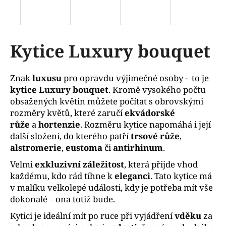
n
a
j
í
Kytice Luxury bouquet
t
?
Znak
luxusu
pro opravdu výjimečné osoby - to je
kytice Luxury bouquet
. Kromě vysokého počtu
obsažených květin můžete počítat s obrovskými
rozměry květů, které zaručí
ekvádorské
HLEDAT
růže
a
hortenzie
. Rozměru kytice napomáhá i její
další složení, do kterého patří
trsové
růže
,
alstromerie
,
eustoma
či
antirhinum
.
Velmi
exkluzivní záležitost
, která přijde vhod
D
o
každému, kdo rád tíhne k
eleganci
. Tato kytice má
p
v malíku velkolepé události, kdy je potřeba mít vše
o
dokonalé – ona totiž bude.
r
Kytici je ideální mít po ruce při vyjádření
vděku
za
u